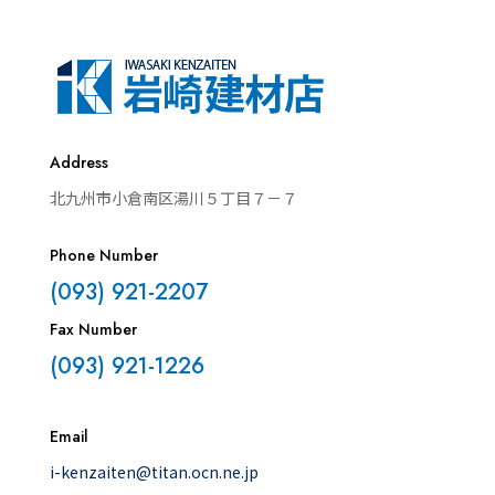
Address
北九州市小倉南区湯川５丁目７－７
Phone Number
(093) 921-2207
Fax Number
(093) 921-1226
Email
i-kenzaiten@titan.ocn.ne.jp